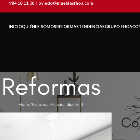
984 18 11 08
|
oviedo@mueblesfhoa.com
INICIO
QUIÉNES SOMOS
REFORMAS
TENDENCIAS
GRUPO FHOA
CO
Reformas
Home
Reformas
Cocina diseño 3
Co
Diseño 