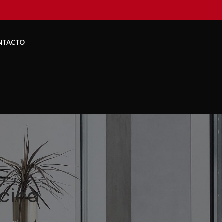
NTACTO
cina
3