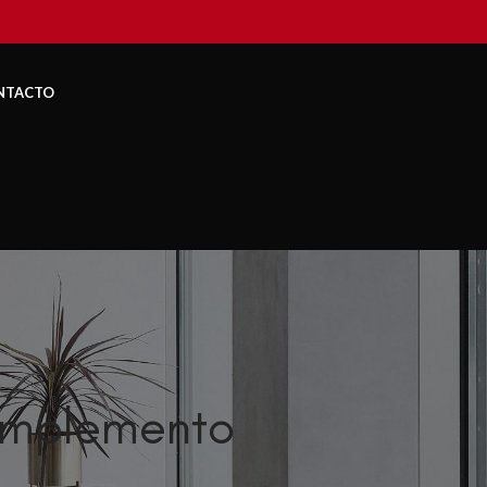
NTACTO
mplemento
1