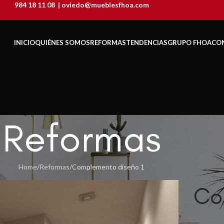
984 18 11 08
|
oviedo@mueblesfhoa.com
INICIO
QUIÉNES SOMOS
REFORMAS
TENDENCIAS
GRUPO FHOA
CO
Reformas
Home
Reformas
Complemento diseño 1
Co
Diseño 