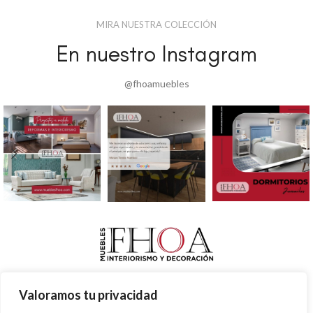
Dormitorio diseño 6
Dormitorios
MIRA NUESTRA COLECCIÓN
En nuestro Instagram
@fhoamuebles
Valoramos tu privacidad
INICIO
QUIÉNES SOMOS
REFORMAS
TENDENCIAS
GRUPO FHOA