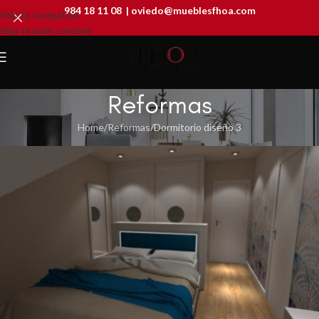
984 18 11 08
|
oviedo@mueblesfhoa.com
Skip to navigation
Skip to main content
Reformas
Home
Reformas
Dormitorio diseño 3