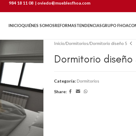
984 18 11 08
|
oviedo@mueblesfhoa.com
INICIO
QUIÉNES SOMOS
REFORMAS
TENDENCIAS
GRUPO FHOA
CO
Inicio
Dormitorios
Dormitorio diseño 5
Dormitorio diseño
Categoría:
Dormitorios
Share: