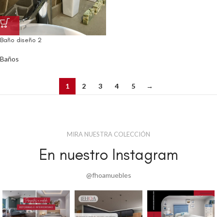
Baño diseño 2
Baños
1
2
3
4
5
→
MIRA NUESTRA COLECCIÓN
En nuestro Instagram
@fhoamuebles