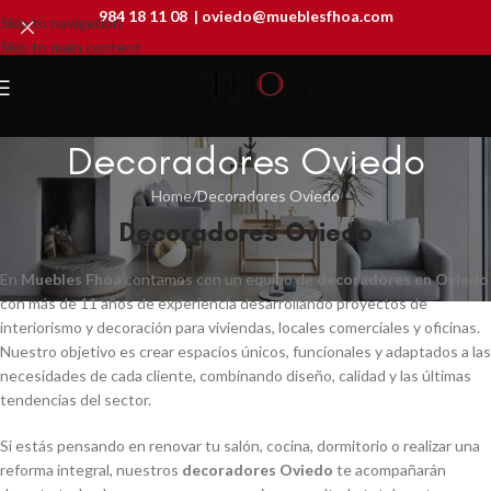
984 18 11 08
|
oviedo@mueblesfhoa.com
Skip to navigation
Skip to main content
Decoradores Oviedo
Home
Decoradores Oviedo
Decoradores Oviedo
En
Muebles Fhoa
contamos con un equipo de
decoradores en Oviedo
con más de 11 años de experiencia desarrollando proyectos de
interiorismo y decoración para viviendas, locales comerciales y oficinas.
Nuestro objetivo es crear espacios únicos, funcionales y adaptados a las
necesidades de cada cliente, combinando diseño, calidad y las últimas
tendencias del sector.
Si estás pensando en renovar tu salón, cocina, dormitorio o realizar una
reforma integral, nuestros
decoradores Oviedo
te acompañarán